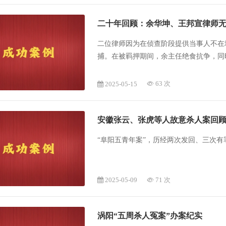
二十年回顾：余华坤、王邦宣律师无
二位律师因为在侦查阶段提供当事人不在
捕。在被羁押期间，余主任绝食抗争，同
事人也获得无罪的结果。
2025-05-15
63 次
安徽张云、张虎等人故意杀人案回
“阜阳五青年案”，历经两次发回、三次
2025-05-09
71 次
涡阳“五周杀人冤案”办案纪实