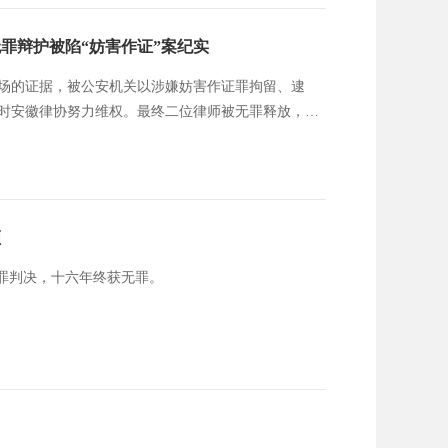
罪辩护被陷“妨害作证”案纪实
场的证据，被公安机关以涉嫌妨害作证罪拘留、逮
时安徽律协努力维权。最终二位律师被无罪释放，当
顾
有罪判决，十六年终获无罪。