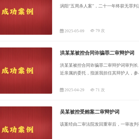
涡阳“五周杀人案”，二十一年终获无罪判
2025-05-09
79 次
洪某某被控合同诈骗罪二审辩护词
洪某某被控合同诈骗罪二审辩护词审判长
近亲属的委托，指派我担任其辩护人，参
人的合法权益，现发表如下辩护意见：一
以纠正具体理由如下：（一）被告人直接交
2025-04-29
71 次
楚，其所欠货款总额只能是929461.2
吴某被控受贿案二审辩护词
该案经由二审法院发回重审后，一审改判