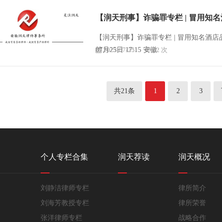
【润天刑事】诈骗罪专栏 | 冒用知
【润天刑事】诈骗罪专栏 | 冒用知名酒店品牌从事经营活
2023-07-25
07月25日 17:15 安徽
22 次
共21条
1
2
3
个人专栏合集
润天荐读
润天概况
刘静洁律师专栏
律所简介
刘海芳教授专栏
律所荣誉
张洋律师专栏
战略合作