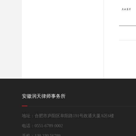
安徽润天律师事务所
地址：合肥市庐阳区阜阳路191号政通大厦A区6楼
电话：0551-6789 0002
手机：130 230 56789