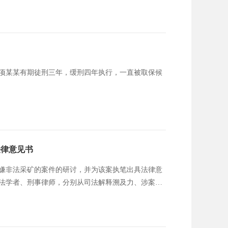
项某某有期徒刑三年，缓刑四年执行，一直被取保候
法律意见书
涉嫌非法采矿的案件的研讨，并为该案执笔出具法律意
法学者、刑事律师，分别从司法解释溯及力、涉案公
法性与社会效果等解度，系统论证中安公司采砂行为