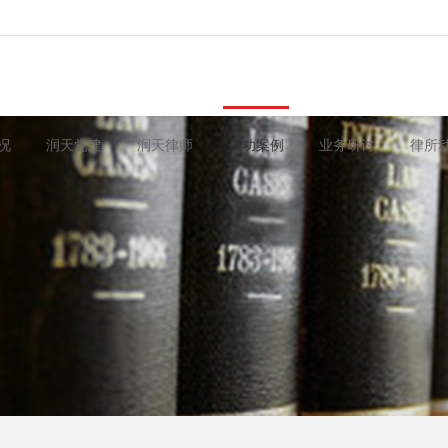
况
润天党建
润天律师
成功案例
业务研讨
律所