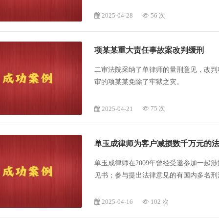
2025-04-28
56 次
项某某重大责任事故案改判缓刑
二审法院采纳了单律师的量刑意见，改判
审的项某某免除了牢狱之灾。
2025-04-21
75 次
单玉成律师为客户减损数千万元的
单玉成律师在2009年曾经受邀参加一起
见书；参与提出法律意见的有国内多名刑
司人员的违法性认识可能性、政令行为合
不构成犯罪。
2025-04-16
102 次