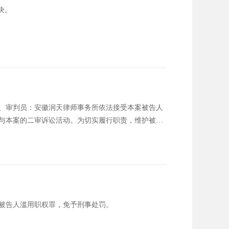
决。
、审判员：安徽润天律师事务所依法接受本案被告人
与本案的二审诉讼活动。为切实履行职责，维护被告
、一审判决认定事实存在诸多错误，二审法院应当予
付给被害人单位业务员吴某的103701元的事实清
元一审刑事判决认定被告人未偿
被告人滥用职权罪，免予刑事处罚。